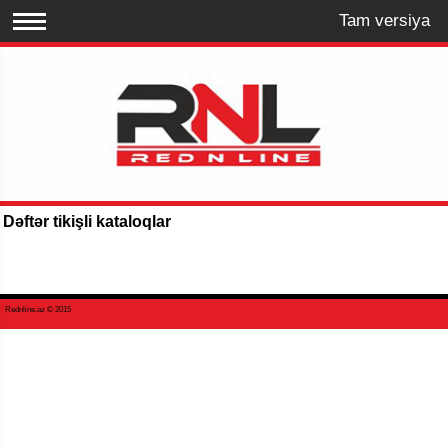
Tam versiya
Dəftər tikişli kataloqlar
Rednline.az © 2015