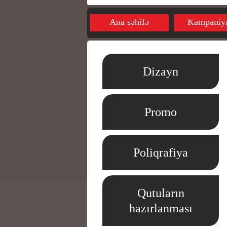
Ana səhifə
Kampaniya
Dizayn
Promo
Poliqrafiya
Qutuların
hazırlanması