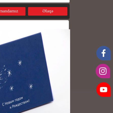
mandamız
Əlaqə