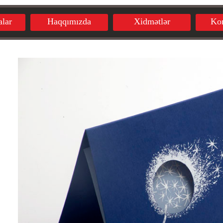
lar
Haqqımızda
Xidmətlər
Ko